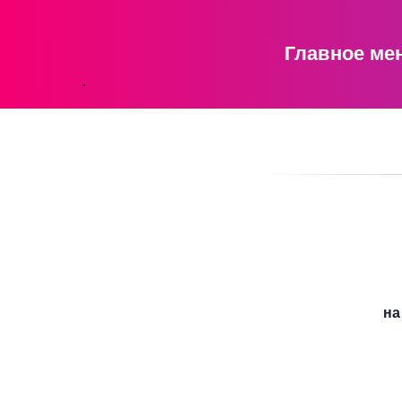
Главное ме
.
на