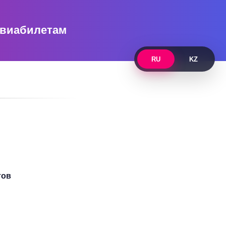
авиабилетам
RU
KZ
тов