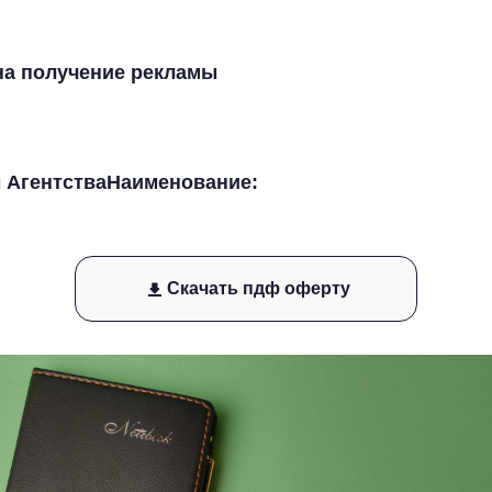
 на получение рекламы
ы АгентстваНаименование:
Скачать пдф оферту