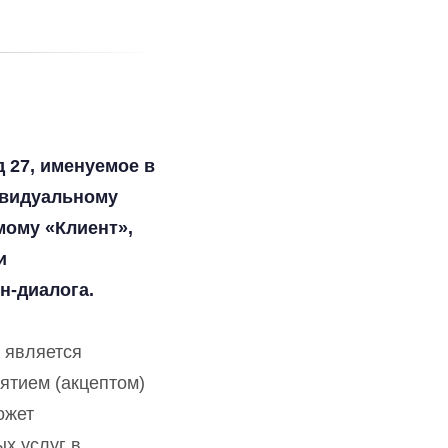
д 27, именуемое в
ивидуальному
ому «Клиент»,
и
н-диалога.
К является
ятием (акцептом)
ожет
х услуг в